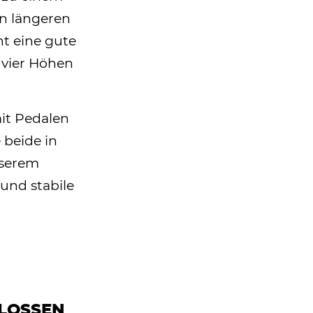
en längeren
t eine gute
 vier Höhen
mit Pedalen
 beide in
nserem
und stabile
LOSSEN