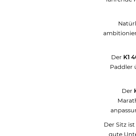
Natürl
ambitionier
Der
K1 4
Paddler 
Der
Marath
anpassun
Der Sitz is
gute Unt