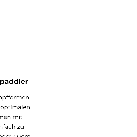
paddler
mpfformen,
f optimalen
men mit
infach zu
 oder 40cm