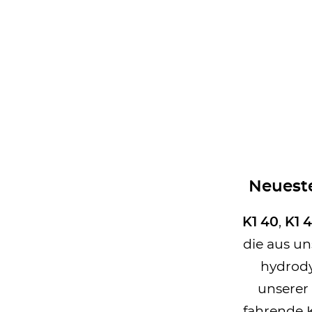
Neuest
K1
40
,
K1 4
die aus un
hydrod
unserer 
fahrende 