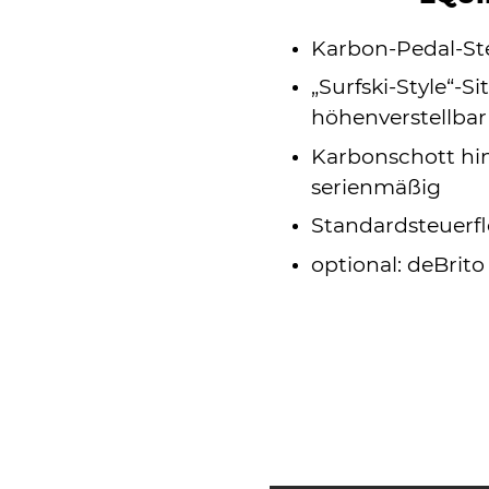
Karbon-Pedal-St
„Surfski-Style“-Si
höhenverstellbar
Karbonschott hin
serienmäßig
Standardsteuerfl
optional: deBrito 