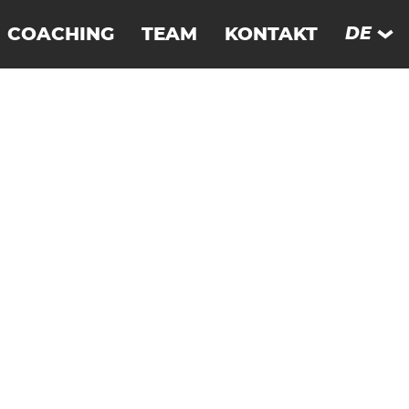
COACHING
TEAM
KONTAKT
DE
EN
DEUTSCH­LAND
FR
FRANKREICH
ES
UERTE­VENTURA
SE
SCHWEDEN
SCHWEIZ
THAILAND
UNGARN