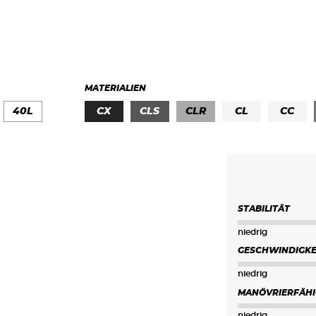
MATERIALIEN
40L
CX
CLS
CLR
CL
CC
STABILITÄT
niedrig
GESCHWINDIGKE
niedrig
MANÖVRIERFÄHI
niedrig