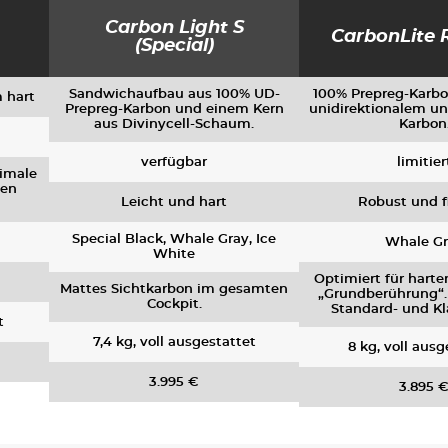
Carbon Light S
CarbonLite R
(Special)
Sandwichaufbau aus 100% UD-
100% Prepreg-Karbo
 hart
Prepreg-Karbon und einem Kern
unidirektionalem u
aus Divinycell-Schaum.
Karbon
verfügbar
limitier
nimale
nen
Leicht und hart
Robust und f
Special Black, Whale Gray, Ice
Whale Gr
White
Optimiert für harte
Mattes Sichtkarbon im gesamten
„Grundberührung“
Cockpit.
Standard- und Kl
t
7,4 kg, voll ausgestattet
8 kg, voll ausg
3.995 €
3.895 