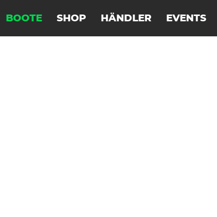
BOOTE
SHOP
HÄNDLER
EVENTS
D MARATHONPADDLER
SURFSKIS
NITRO
STORM
F
RAPIDO
SQUALL
EXRCIZE
DOUBLE
FLOW
CLUB 560
CLUB 540
CLUB 480
BREEZE
KAYAKS
K1 39