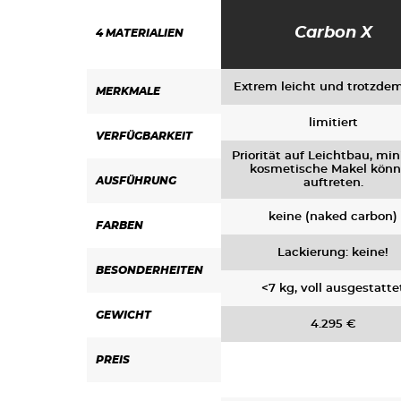
Carbon X
4
MATERIALIEN
Extrem leicht und trotzdem
MERKMALE
limitiert
VERFÜGBARKEIT
Priorität auf Leichtbau, mi
kosmetische Makel kön
AUSFÜHRUNG
auftreten.
keine (naked carbon)
FARBEN
Lackierung: keine!
BESONDERHEITEN
<7 kg, voll ausgestatte
GEWICHT
4.295 €
PREIS