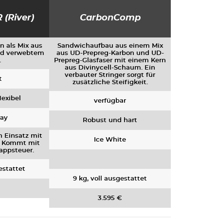
 (River)
CarbonComp
n als Mix aus
Sandwichaufbau aus einem Mix
nd verwebtem
aus UD-Prepreg-Karbon und UD-
.
Prepreg-Glasfaser mit einem Kern
aus Divinycell-Schaum. Ein
verbauter Stringer sorgt für
t
zusätzliche Steifigkeit.
lexibel
verfügbar
ay
Robust und hart
n Einsatz mit
Ice White
. Kommt mit
appsteuer.
estattet
9 kg, voll ausgestattet
€
3.595 €