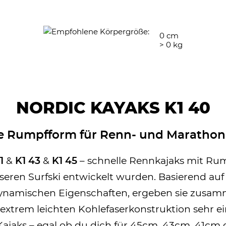
0
cm
>
0
kg
NORDIC KAYAKS K1 40
e Rumpfform für Renn- und Marathon
1
&
K1 43
&
K1 45
– schnelle Rennkajaks mit Ru
seren Surfski entwickelt wurden. Basierend au
ynamischen Eigenschaften, ergeben sie zusam
extrem leichten Kohlefaserkonstruktion sehr e
Kajaks – egal ob du dich für 45cm, 43cm, 41cm