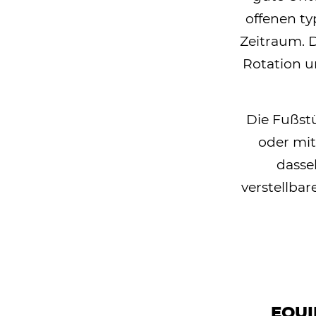
offenen ty
Zeitraum. 
Rotation u
Die Fußstü
oder mit
dasse
verstellba
EQU