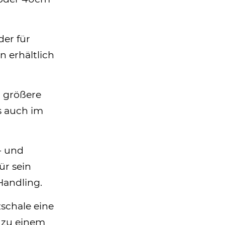
er für
n erhältlich
r größere
s auch im
- und
ür sein
Handling.
zschale eine
 zu einem