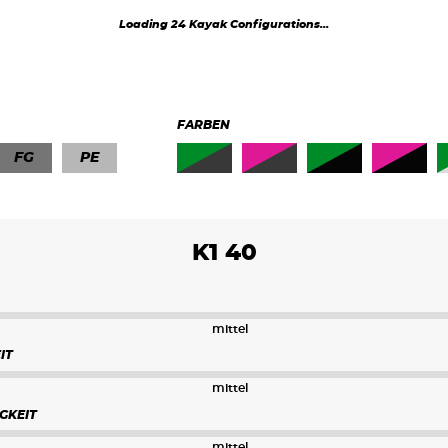
K1 40
K1 41
Loading 24 Kayak Configurations...
K1 43
K1 45
FARBEN
FG
PE
K1 40
mittel
IT
mittel
GKEIT
mittel