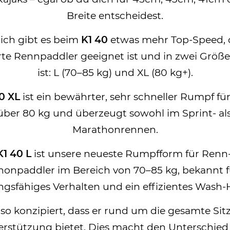
Breite entscheidest.
ich gibt es beim
K1 40
etwas mehr Top-Speed, d
te Rennpaddler geeignet ist und in zwei Größe
ist: L (70–85 kg) und XL (80 kg+).
0 XL
ist ein bewährter, sehr schneller Rumpf fü
über 80 kg und überzeugt sowohl im Sprint- al
Marathonrennen.
K1 40 L
ist unsere neueste Rumpfform für Renn
onpaddler im Bereich von 70–85 kg, bekannt f
gsfähiges Verhalten und ein effizientes Wash-
t so konzipiert, dass er rund um die gesamte Sit
erstützung bietet. Dies macht den Unterschied