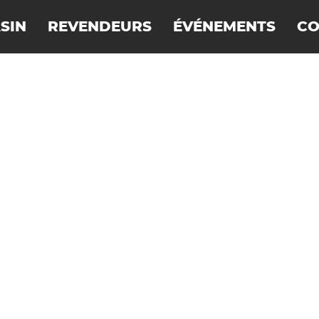
SIN
REVENDEURS
ÉVÉNEMENTS
CO
OMBREUSES POSSIBILITÉS D'UTILISATIO
AL
FUER
H
TH