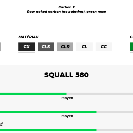
Carbon X
Raw naked carbon (no painting), green nose
MATÉRIAU
C
CX
CLS
CLR
CL
CC
FG
PE
SQUALL 580
moyen
moyen
TÉ