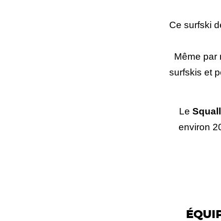
Ce surfski d
Même par me
surfskis et 
Le
Squall
environ 2
ÉQUI