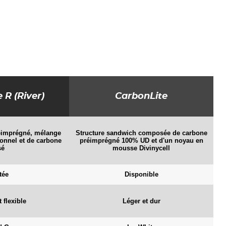
 R (River)
CarbonLite
C
éimprégné, mélange
Structure sandwich composée de carbone
et
ionnel et de carbone
préimprégné 100% UD et d'un noyau en
sé
mousse Divinycell
pa
tée
Disponible
 flexible
Léger et dur