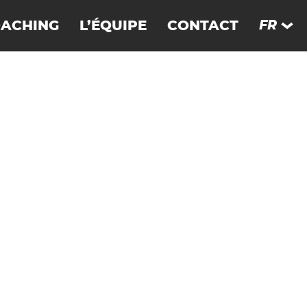
ACHING
L’ÉQUIPE
CONTACT
FR
N. SURFE MERVEILLEUSEMENT BIEN
EN
LEMAGNE
DE
FRANCE
ES
TE­VENTURA
SE
ONGRIE
SUÈDE
SUISSE
AÏLANDE