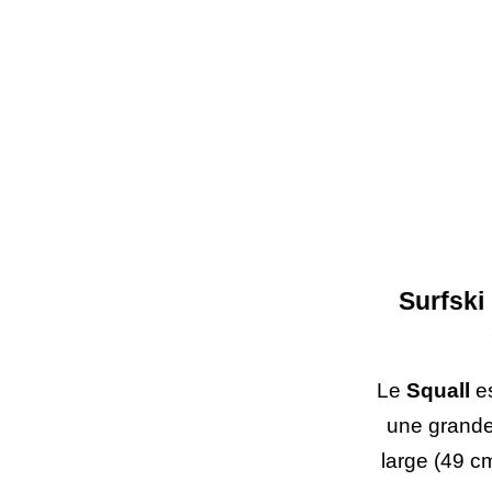
Surfski
Le
Squall
es
une grande 
large (49 cm