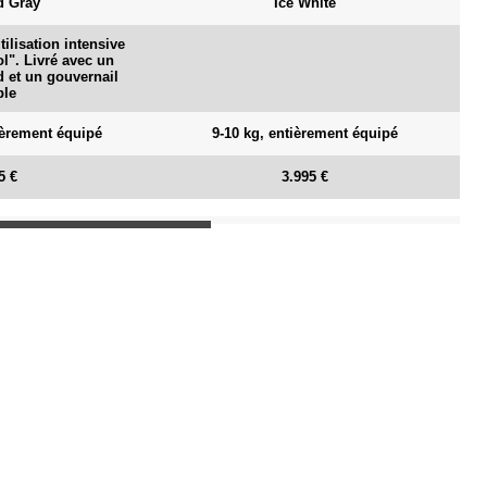
d Gray
Ice White
ilisation intensive
ol". Livré avec un
d et un gouvernail
ble
tièrement équipé
9-10 kg, entièrement équipé
5 €
3.995 €