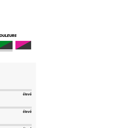
OULEURS
élevé
élevé