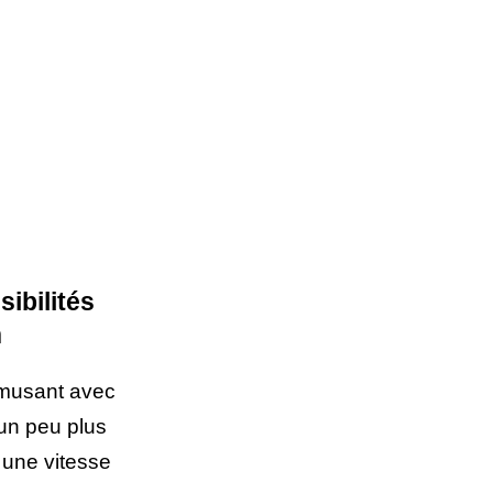
ibilités
n
amusant avec
 un peu plus
à une vitesse