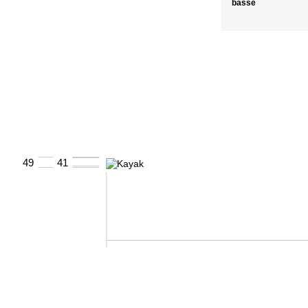
basse
49
41