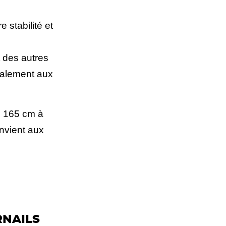
 stabilité et
t des autres
également aux
e 165 cm à
onvient aux
NAILS