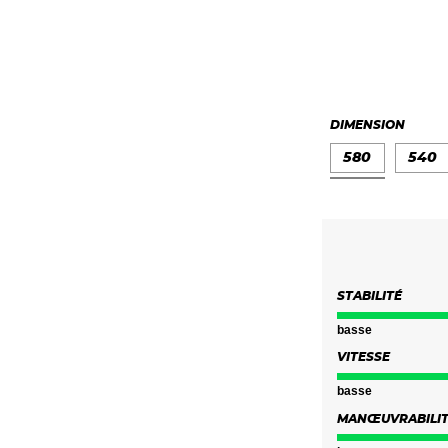
K1 40
K1 41
K1 43
K1 45
DIMENSION
580
540
STABILITÉ
basse
VITESSE
basse
MANŒUVRABILI