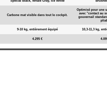
Special Black, Whale Gray, Ice White
Brushe
Optimisé pour une ut
avec "contact au s
Carbone mat visible dans tout le cockpit.
gouvernail standar
plia
9-10 kg, entièrement équipé
10,3-11,3 kg, en
4.295 €
4.09