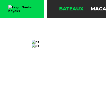
BATEAUX
MAGA
SURFSKI RAPIDE ET STABLE AVEC DE N
SURFSKIS
NITRO
STORM
RAPIDO
SQUALL
EXRCIZE
FLOW
DOUBLE
CLUB 560
CLUB 540
CLUB 480
BREEZE
KAYAKS
K1 39