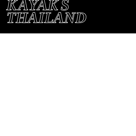
K
A
Y
AK
S
THAILAND
„Lorem ipsum dolor sit amet, consetetur
sadipscing elitr, sed diam nonumy eirmod
tempor invidunt ut labore et dolore magna
aliquyam erat, sed diam voluptua.“