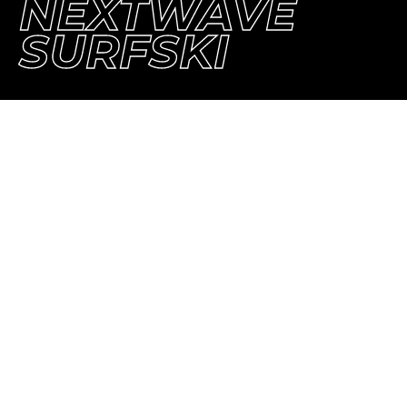
NEXTWAVE
SURFSKI
„Lorem ipsum dolor sit amet,
consetetur sadipscing elitr, sed diam
nonumy eirmod tempor invidunt ut
labore et dolore magna aliquyam erat,
sed diam voluptua.“