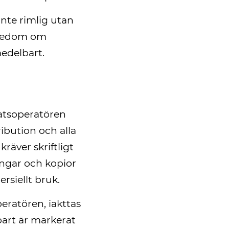
inte rimlig utan
ännedom om
edelbart.
atsoperatören
ibution och alla
räver skriftligt
ingar och kopior
rsiellt bruk.
eratören, iakttas
part är markerat