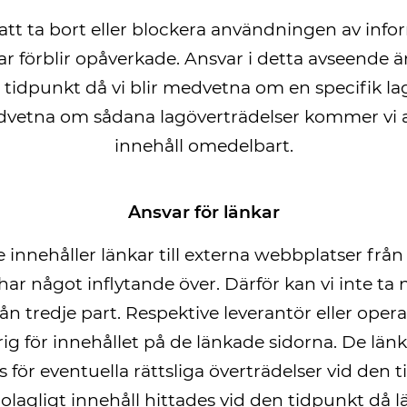
att ta bort eller blockera användningen av info
r förblir opåverkade. Ansvar i detta avseende 
 tidpunkt då vi blir medvetna om en specifik la
edvetna om sådana lagöverträdelser kommer vi a
innehåll omedelbart.
Ansvar för länkar
innehåller länkar till externa webbplatser från 
 har något inflytande över. Därför kan vi inte ta
rån tredje part. Respektive leverantör eller opera
arig för innehållet på de länkade sidorna. De län
s för eventuella rättsliga överträdelser vid den 
 olagligt innehåll hittades vid den tidpunkt då 