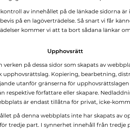
ntroll av innehållet på de länkade sidorna är 
bevis på en lagöverträdelse. Så snart vi får k
rädelser kommer vi att ta bort sådana länkar om
Upphovsrätt
ch verken på dessa sidor som skapats av webbpl
k upphovsrättslag. Kopiering, bearbetning, distr
jande utanför gränserna för upphovsrättslagen k
 respektive författare eller skapare. Nedladdn
bplats är endast tillåtna för privat, icke-komme
llet på denna webbplats inte har skapats av op
ör tredje part. I synnerhet innehåll från tredje 