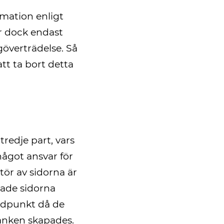
rmation enligt
är dock endast
göverträdelse. Så
tt ta bort detta
tredje part, vars
 något ansvar för
tör av sidorna är
kade sidorna
tidpunkt då de
länken skapades.