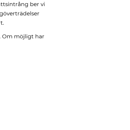
tsintrång ber vi
agöverträdelser
t.
. Om möjligt har