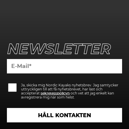
NEWSLETTER
Bitte
Bitte
lasse
Ja, skicka mig Nordic Kayaks nyhetsbrev. Jag samtycker
lasse
dieses
uttryckligen till att få nyhetsbrevet, har läst och
dieses
Feld
accepterat
sekretesspolicyn
och vet att jag enkelt kan
Feld
leer.
avregistrera mig när som helst.
leer.