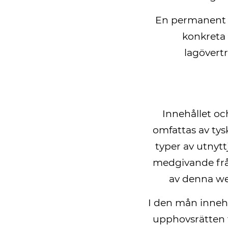
En permanent ko
konkreta 
lagövert
Innehållet o
omfattas av tys
typer av utnytt
medgivande från
av denna web
I den mån innehå
upphovsrätten f