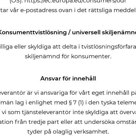
(OS): https://ec.europa.eu/consumers/odr
tar vår e-postadress ovan i det rättsliga medde
Konsumenttvistlösning / universell skiljenämn
illiga eller skyldiga att delta i tvistlösningsförfa
skiljenämnd för konsumenter.
Ansvar för innehåll
verantör är vi ansvariga för vårt eget innehåll på
män lag i enlighet med § 7 (1) i den tyska telem
är vi som tjänsteleverantör inte skyldiga att överv
ation från tredje part eller att undersöka omst
tyder på olaglig verksamhet.