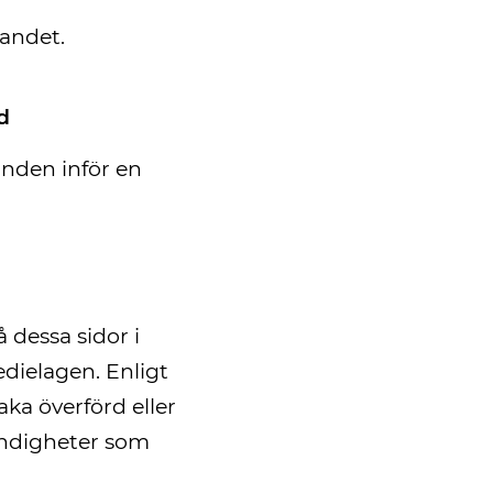
landet.
d
randen inför en
 dessa sidor i
edielagen. Enligt
aka överförd eller
ändigheter som