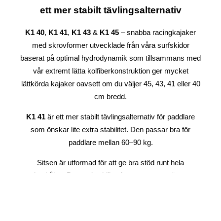
ett mer stabilt tävlingsalternativ
K1 40
,
K1 41
,
K1 43
&
K1 45
– snabba racingkajaker
med skrovformer utvecklade från våra surfskidor
baserat på optimal hydrodynamik som tillsammans med
vår extremt lätta kolfiberkonstruktion ger mycket
lättkörda kajaker oavsett om du väljer 45, 43, 41 eller 40
cm bredd.
K1 41
är ett mer stabilt tävlingsalternativ för paddlare
som önskar lite extra stabilitet. Den passar bra för
paddlare mellan 60–90 kg.
Sitsen är utformad för att ge bra stöd runt hela
sitsskålen. Detta gör skillnaden mot en mer öppen
typisk sits: du sitter bekvämare under en längre tid.
Ryggpartiet är sluttande och möjliggör bra rotation och
benarbete. Sätena är justerbara i fyra höjder beroende