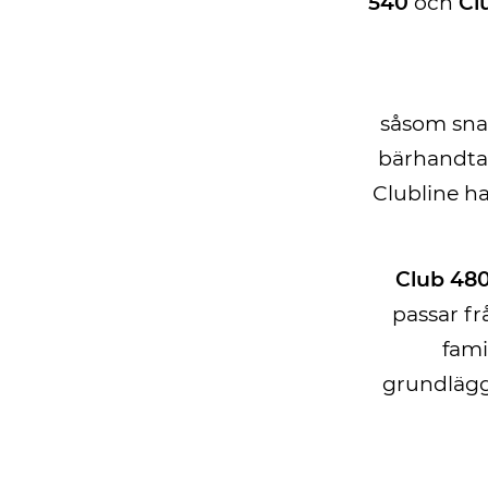
540
och
Cl
såsom snab
bärhandtag
Clubline ha
Club 48
passar fr
fami
grundlägg