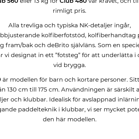
ub 560
eller 13 kg för
Club 480
var kravet, och ti
rimligt pris.
Alla trevliga och typiska NK-detaljer ingår,
bjusterande kolfiberfotstöd, kolfiberhandtag 
 fram/bak och deBrito självläns. Som en speciel
r vi designat in ett ”fotsteg” för att underlätta 
vid brygga.
0
är modellen för barn och kortare personer. Si
ån 130 cm till 175 cm. Användningen är särskilt 
ljer och klubbar. Idealisk för avslappnad inlärni
ande paddelteknik i klubbar, vi ser mycket pot
den här modellen.