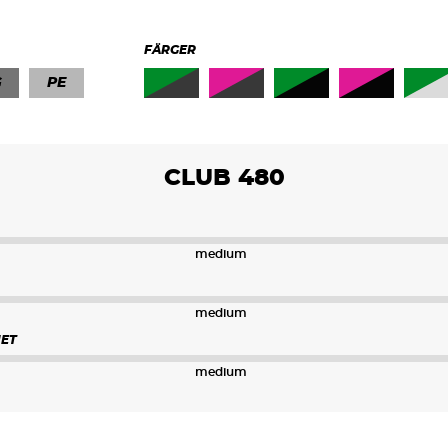
FÄRGER
G
PE
CLUB 480
medium
medium
ET
medium