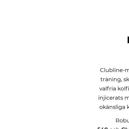
Clubline-m
träning, s
valfria ko
injicerats 
okänsliga 
Robu