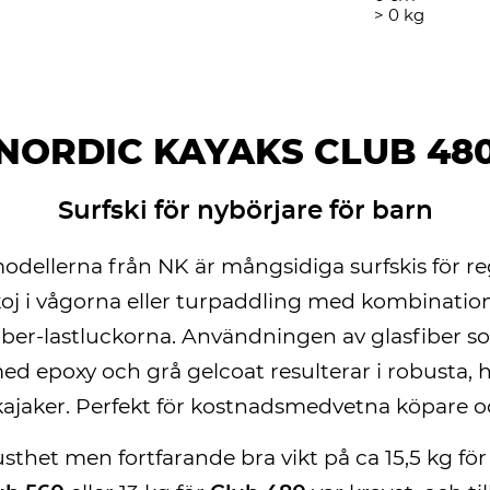
>
0
kg
NORDIC KAYAKS CLUB 48
Surfski för nybörjare för barn
odellerna från NK är mångsidiga surfskis för 
koj i vågorna eller turpaddling med kombinati
lfiber-lastluckorna. Användningen av glasfiber
med epoxy och grå gelcoat resulterar i robusta, 
kajaker. Perfekt för kostnadsmedvetna köpare o
sthet men fortfarande bra vikt på ca 15,5 kg fö