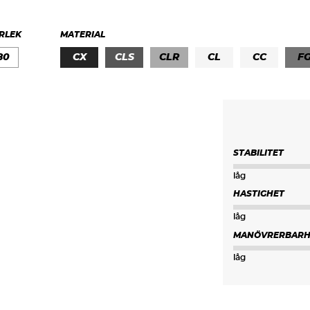
RLEK
MATERIAL
80
CX
CLS
CLR
CL
CC
F
STABILITET
låg
HASTIGHET
låg
MANÖVRERBARH
låg