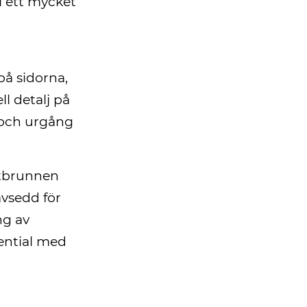
ll ett mycket
på sidorna,
l detalj på
i och urgång
ttbrunnen
avsedd för
ng av
ential med