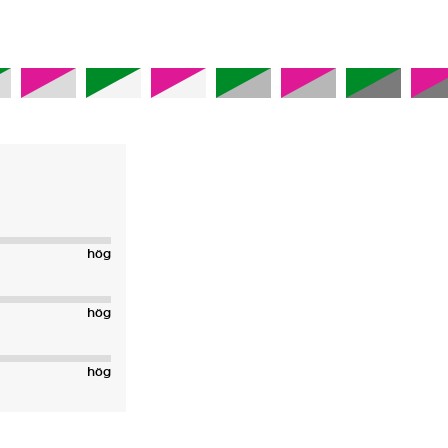
hög
hög
hög