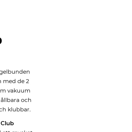
0
regelbunden
on med de 2
 som vakuum
hållbara och
ch klubbar.
r
Club