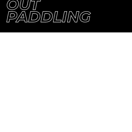
OUT
PADDLING
„Lorem ipsum dolor sit amet,
consetetur sadipscing elitr, sed diam
nonumy eirmod tempor invidunt ut
labore et dolore magna aliquyam erat,
sed diam voluptua.“