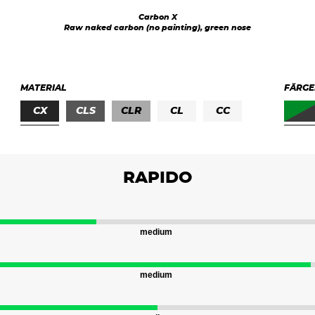
K1 40
K1 41
Carbon X
Raw naked carbon (no painting), green nose
K1 43
K1 45
MATERIAL
FÄRGE
CX
CLS
CLR
CL
CC
FG
PE
RAPIDO
medium
medium