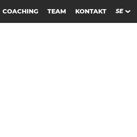
COACHING
TEAM
KONTAKT
SE
EN
FRANKRIKE
DE
UERTE­VENTURA
FR
SCHWEIZ
ES
SVERIGE
THAILAND
TYSKLAND
UNGERN