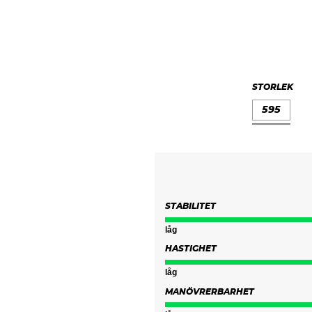
STORLEK
595
STABILITET
låg
HASTIGHET
låg
MANÖVRERBARHET