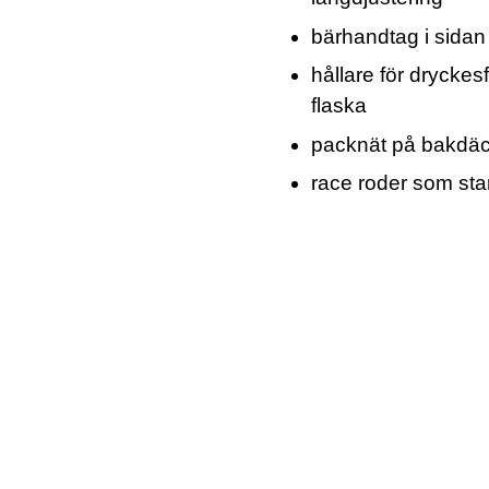
bärhandtag i sidan 
hållare för dryckes
flaska
packnät på bakdä
race roder som st