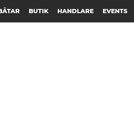
BÅTAR
BUTIK
HANDLARE
EVENTS
URFSKIS
NITRO
F
STORM
RAPIDO
SQUALL
EXRCIZE
FLOW
DOUBLE
LUB 560
LUB 540
LUB 480
BREEZE
KAYAKS
K1 39