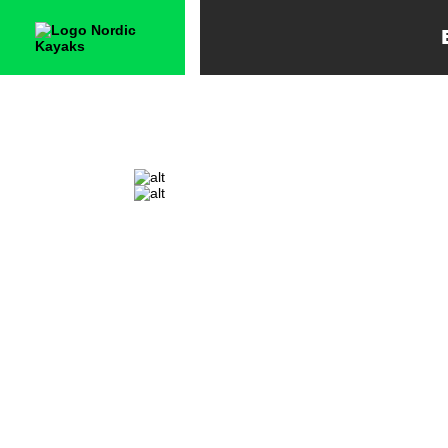
PROLINE
S
C
C
C