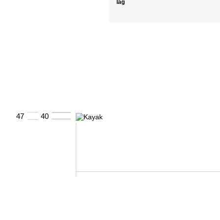
låg
47
40