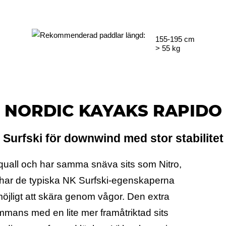
155-195
cm
>
55
kg
NORDIC KAYAKS RAPIDO
Surfski för downwind med stor stabilitet
quall och har samma snäva sits som Nitro,
n har de typiska NK Surfski-egenskaperna
ligt att skära genom vågor. Den extra
mmans med en lite mer framåtriktad sits