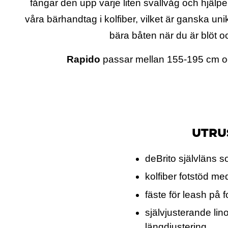
fångar den upp varje liten svallvåg och hjälper
våra bärhandtag i kolfiber, vilket är ganska uni
bära båten när du är blöt och
Rapido
passar mellan 155-195 cm o
UTRU
deBrito självläns 
kolfiber fotstöd me
fäste för leash på 
självjusterande lino
längdjustering