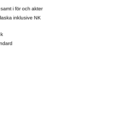
samt i för och akter
flaska inklusive NK
ck
andard