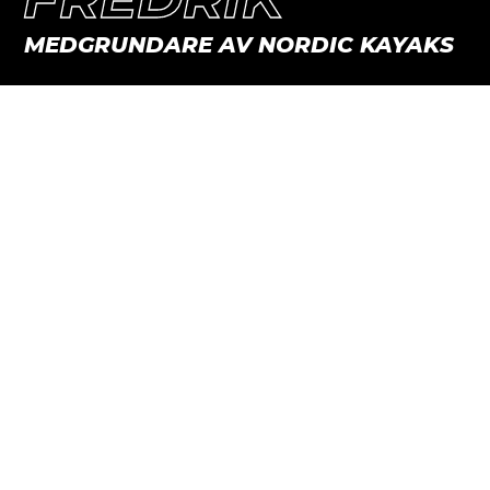
FREDRIK
MEDGRUNDARE AV NORDIC KAYAKS
Fredrik Lindström grundade NK Nordic
Kayaks i Sverige 2006 tillsammans med Peter
Bringby. En avsaknad tillgång på specifikt
utvecklade multisportkajaker ledde fram till att
duon handbyggde formar för en ny design
kallad Rocket som sattes i produktion i
Ungern.
I och med surfskins intåg i Sverige, och dess
fördelar även för svenska förhållanden,
utvecklade NK 2009 den uppmärksammade